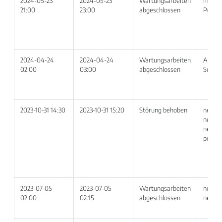
2024-05-23
2024-05-23
Wartungsarbeiten
my ne
21:00
23:00
abgeschlossen
Portal
2024-04-24
2024-04-24
Wartungsarbeiten
Alle T
02:00
03:00
abgeschlossen
Servic
2023-10-31 14:30
2023-10-31 15:20
Störung behoben
netvoi
netvoi
netvoi
portal
2023-07-05
2023-07-05
Wartungsarbeiten
netvoi
02:00
02:15
abgeschlossen
netvoi