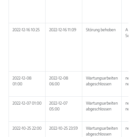
2022-12-16 10:25
2022-12-16 11:09
Störung behoben
Alle T
Servic
2022-12-08
2022-12-08
Wartungsarbeiten
netvoi
01:00
06:00
abgeschlossen
netvoi
2022-12-07 01:00
2022-12-07
Wartungsarbeiten
netvoi
05:00
abgeschlossen
netvoi
2022-10-25 22:00
2022-10-25 23:59
Wartungsarbeiten
netvoi
abgeschlossen