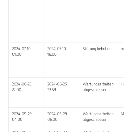
2024-07-10
2024-07-10
Störung behoben
netvoi
01:00
16:00
2024-06-25
2024-06-25
Wartungsarbeiten
Hoste
22:00
23:59
abgeschlossen
2024-05-29
2024-05-29
Wartungsarbeiten
MS Te
04:00
06:00
abgeschlossen