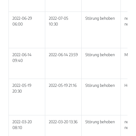
2022-06-29
2022-07-05
Störung behoben
netvoi
06:00
10:30
netvoi
2022-06-14
2022-06-14 23:59
Störung behoben
MS Te
09:40
2022-05-19
2022-05-19 21:16
Störung behoben
Hoste
20:30
2022-03-20
2022-03-20 13:36
Störung behoben
netvoi
08:10
netvoi