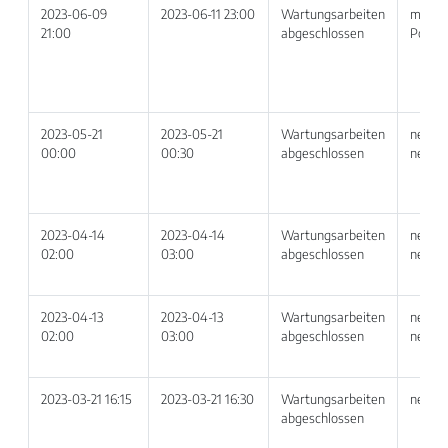
2023-06-09
2023-06-11 23:00
Wartungsarbeiten
my ne
21:00
abgeschlossen
Portal
2023-05-21
2023-05-21
Wartungsarbeiten
netvoi
00:00
00:30
abgeschlossen
netvoi
2023-04-14
2023-04-14
Wartungsarbeiten
netvoi
02:00
03:00
abgeschlossen
netvoi
2023-04-13
2023-04-13
Wartungsarbeiten
netvoi
02:00
03:00
abgeschlossen
netvoi
2023-03-21 16:15
2023-03-21 16:30
Wartungsarbeiten
netvoi
abgeschlossen