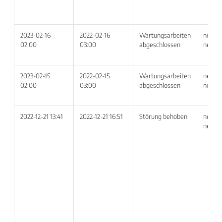
2023-02-16
2022-02-16
Wartungsarbeiten
netvoi
02:00
03:00
abgeschlossen
netvoi
2023-02-15
2022-02-15
Wartungsarbeiten
netvoi
02:00
03:00
abgeschlossen
netvoi
2022-12-21 13:41
2022-12-21 16:51
Störung behoben
netvoi
netvoi