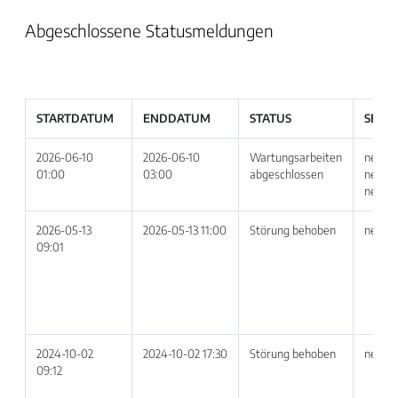
Abgeschlossene Statusmeldungen
STARTDATUM
ENDDATUM
STATUS
SERV
2026-06-10
2026-06-10
Wartungsarbeiten
netvoi
01:00
03:00
abgeschlossen
netvoi
netvoi
2026-05-13
2026-05-13 11:00
Störung behoben
netvoi
09:01
2024-10-02
2024-10-02 17:30
Störung behoben
netvoi
09:12