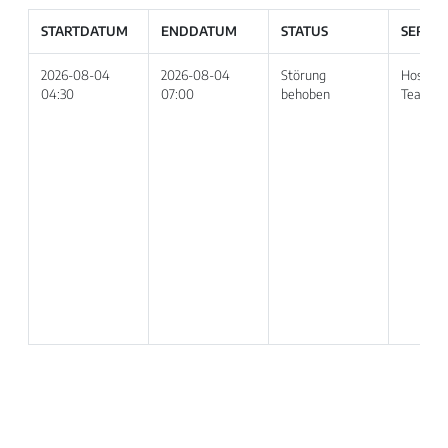
STARTDATUM
ENDDATUM
STATUS
SERVIC
2026-08-04
2026-08-04
Störung
Hosted 
04:30
07:00
behoben
Teams T