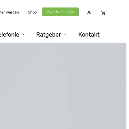
My netvoip Login
ner werden
Shop
DE
elefonie
Ratgeber
Kontakt