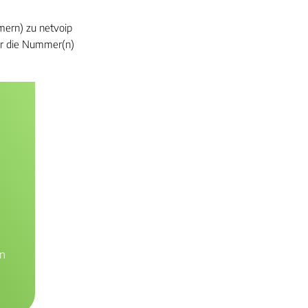
ern) zu netvoip
ter die Nummer(n)
n