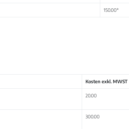
150.00*
Kosten exkl. MWST
20.00
300.00